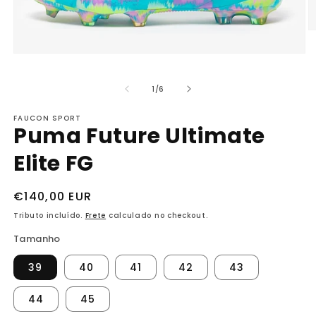
Ab
m
2
Abrir
n
mídia
j
1
m
de
1
/
6
na
janela
modal
FAUCON SPORT
Puma Future Ultimate
Elite FG
Preço
€140,00 EUR
normal
Tributo incluído.
Frete
calculado no checkout.
Tamanho
39
40
41
42
43
44
45