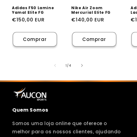
Adidas F50 Lamine
Nike Air Zoom
Ad
Yamal Elite FG
Mercurial Elite FG
Lac
Preço
€150,00 EUR
Preço
€140,00 EUR
Pr
€1
normal
normal
n
Comprar
Comprar
de
1
/
4
Quem Somos
Somos uma loja online que oferece o
melhor para os nossos clientes, ajudando