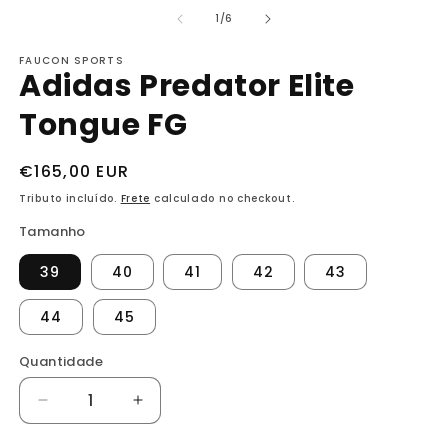
mídia
m
1
2
de
1
/
6
na
n
janela
j
FAUCON SPORTS
modal
m
Adidas Predator Elite
Tongue FG
Preço
€165,00 EUR
normal
Tributo incluído.
Frete
calculado no checkout.
Tamanho
39
40
41
42
43
44
45
Quantidade
Diminuir
Aumentar
a
a