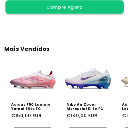
quantidade
quantidade
Compre Agora
de
de
Adidas
Adidas
Predator
Predator
Elite
Elite
Tongue
Tongue
FG
FG
Mais Vendidos
Adidas F50 Lamine
Nike Air Zoom
Ad
Yamal Elite FG
Mercurial Elite FG
Lac
Preço
€150,00 EUR
Preço
€140,00 EUR
Pr
€1
normal
normal
n