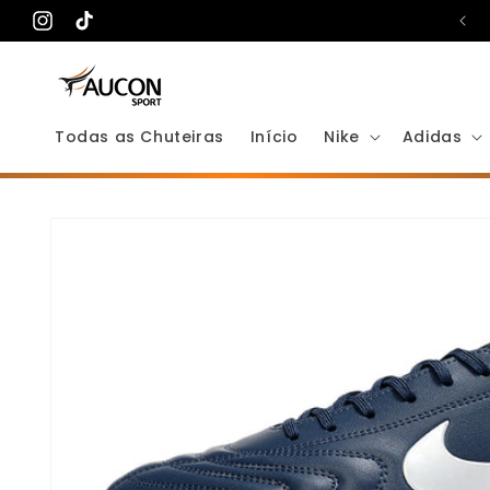
Pular
Toda loja em frete grátis
para o
Instagram
TikTok
conteúdo
Todas as Chuteiras
Início
Nike
Adidas
Pular para
as
informações
do produto