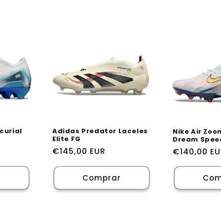
curial
Adidas Predator Laceles
Nike Air Zoo
Elite FG
Dream Speed
Preço
€145,00 EUR
Preço
€140,00 E
normal
normal
r
Comprar
Com