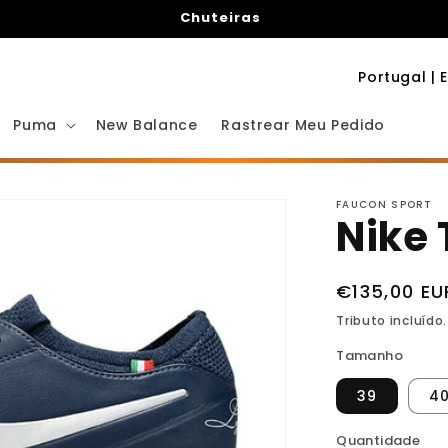
Chuteiras
P
a
Puma
New Balance
Rastrear Meu Pedido
í
s
/
FAUCON SPORT
Nike 
R
e
g
Preço
€135,00 EU
i
normal
Tributo incluído
ã
Tamanho
o
39
4
Quantidade