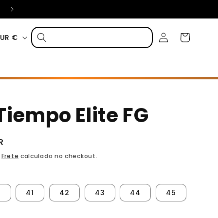
Pague com Klarna em até 3 vezes sem juros
Fazer
Carrinho
Portugal | EUR €
login
Tiempo Elite FG
R
.
Frete
calculado no checkout.
0
41
42
43
44
45