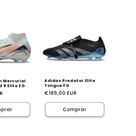
Adidas Predator Elite
m Mercurial
Tongue FG
 9 Elite FG
Preço
€165,00 EUR
UR
normal
prar
Comprar