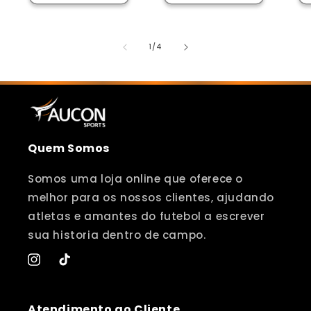
de
1
/
4
Quem Somos
Somos uma loja online que oferece o
melhor para os nossos clientes, ajudando
atletas e amantes do futebol a escrever
sua historia dentro de campo.
Instagram
TikTok
Atendimento ao Cliente