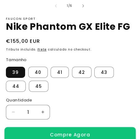
mídia
m
1
2
de
1
/
6
na
n
janela
j
FAUCON SPORT
modal
m
Nike Phantom GX Elite FG
Preço
€155,00 EUR
normal
Tributo incluído.
Frete
calculado no checkout.
Tamanho
39
40
41
42
43
44
45
Quantidade
Diminuir
Aumentar
a
a
quantidade
quantidade
Compre Agora
de
de