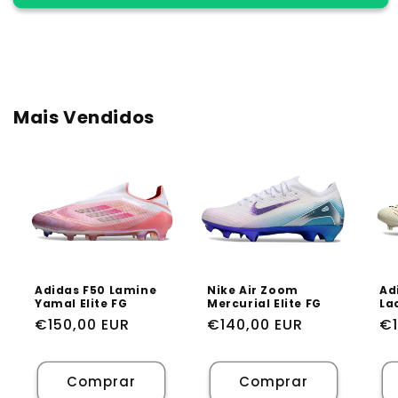
Nike
Nike
Phantom
Phantom
GX
GX
Elite
Elite
FG
FG
Mais Vendidos
Adidas F50 Lamine
Nike Air Zoom
Ad
Yamal Elite FG
Mercurial Elite FG
Lac
Preço
€150,00 EUR
Preço
€140,00 EUR
Pr
€1
normal
normal
n
Comprar
Comprar