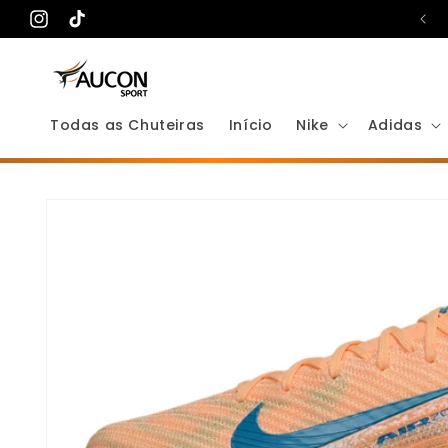
Pular
Toda loja em frete grátis
para o
Instagram
TikTok
conteúdo
Todas as Chuteiras
Início
Nike
Adidas
Pular para
as
informações
do produto