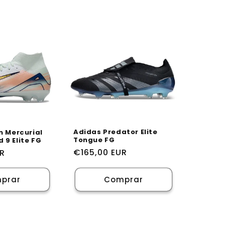
Adidas Predator Elite
m Mercurial
Tongue FG
 9 Elite FG
Preço
€165,00 EUR
UR
normal
prar
Comprar