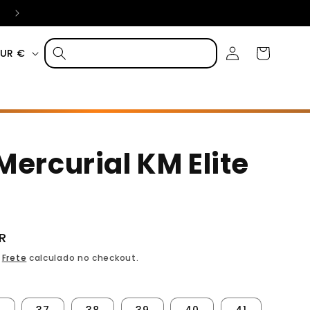
Pague com Klarna em até 3 vezes sem juros
Fazer
Carrinho
Portugal | EUR €
login
Mercurial KM Elite
R
.
Frete
calculado no checkout.