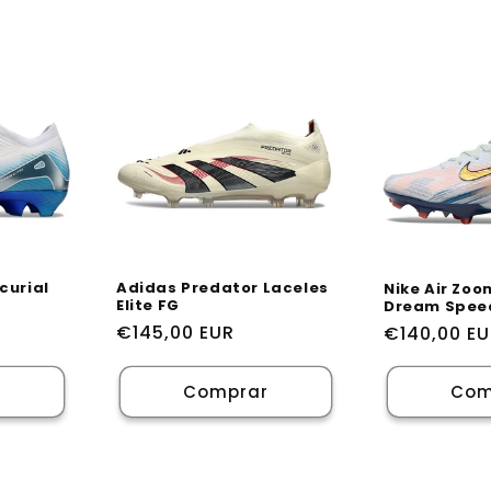
curial
Adidas Predator Laceles
Nike Air Zoo
Elite FG
Dream Speed
Preço
€145,00 EUR
Preço
€140,00 E
normal
normal
r
Comprar
Com