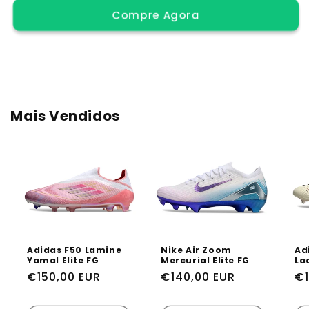
Compre Agora
de
de
Nike
Nike
Air
Air
Zoom
Zoom
Mercurial
Mercurial
Elite
Elite
AG
AG
Mais Vendidos
Adidas F50 Lamine
Nike Air Zoom
Ad
Yamal Elite FG
Mercurial Elite FG
Lac
Preço
€150,00 EUR
Preço
€140,00 EUR
Pr
€1
normal
normal
n