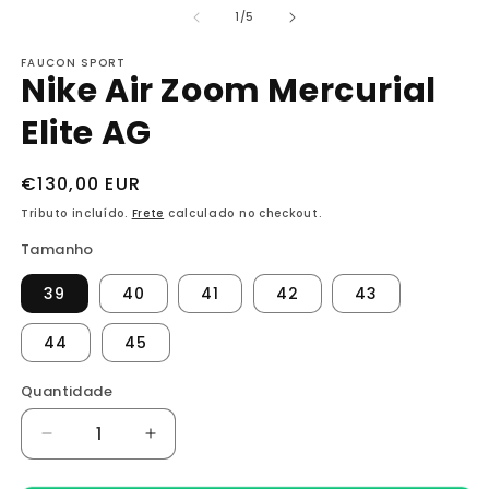
1
2
de
1
/
5
na
n
janela
j
FAUCON SPORT
modal
m
Nike Air Zoom Mercurial
Elite AG
Preço
€130,00 EUR
normal
Tributo incluído.
Frete
calculado no checkout.
Tamanho
39
40
41
42
43
44
45
Quantidade
Diminuir
Aumentar
a
a
quantidade
quantidade